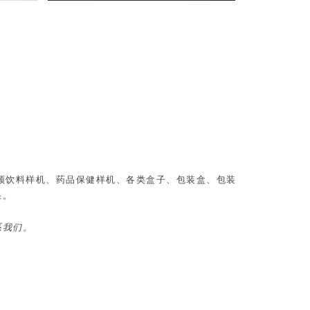
、视频饮料样机、药品保健样机、各类盒子、包装盒、包装
果。
系我们。