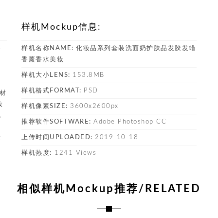
样机Mockup信息:
香
样机名称NAME:
化妆品系列套装洗面奶护肤品发胶发蜡
香薰香水美妆
样机大小LENS:
153.8MB
样机格式FORMAT:
PSD
素材
妆
样机像素SIZE:
3600x2600px
包
推荐软件SOFTWARE:
Adobe Photoshop CC
，
上传时间UPLOADED:
2019-10-18
设
样机热度:
1241 Views
相似样机Mockup推荐/RELATED