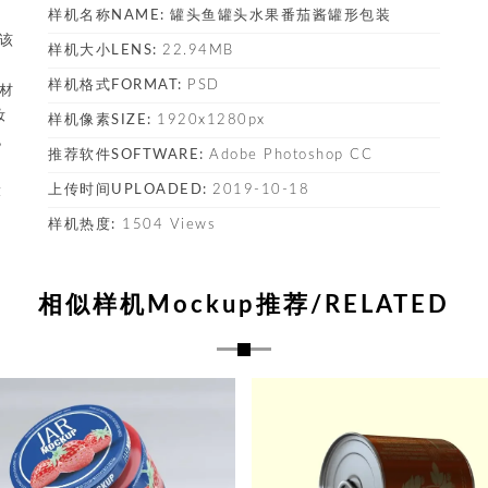
为
样机名称NAME:
罐头鱼罐头水果番茄酱罐形包装
，该
样机大小LENS:
22.94MB
样机格式FORMAT:
PSD
素材
妆
样机像素SIZE:
1920x1280px
包
推荐软件SOFTWARE:
Adobe Photoshop CC
，
上传时间UPLOADED:
2019-10-18
设
样机热度:
1504 Views
相似样机Mockup推荐/RELATED