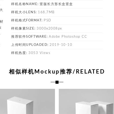
议
样机名称NAME:
竖版长方形长盒竖盒
材大
样机大小LENS:
168.7MB
样机格式FORMAT:
PSD
素材
妆
样机像素SIZE:
3000x2008px
包
推荐软件SOFTWARE:
Adobe Photoshop CC
，
上传时间UPLOADED:
2019-10-10
设
样机热度:
3053 Views
相似样机Mockup推荐/RELATED