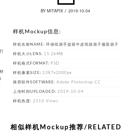
BY MITAPIX
2019-10-04
样机Mockup信息:
，
样机名称NAME:
环保纸袋手提袋牛皮纸袋袋子服装袋子
件打
样机大小LENS:
15.26MB
样机格式FORMAT:
PSD
素材
样机像素SIZE:
2387x2000px
妆
推荐软件SOFTWARE:
Adobe Photoshop CC
包
上传时间UPLOADED:
2019-10-04
，
设
样机热度:
2510 Views
相似样机Mockup推荐/RELATED