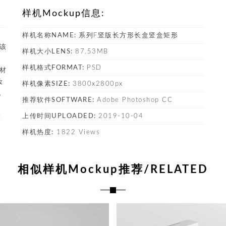
样机Mockup信息:
样机名称NAME:
系列F竖版长方形长盒竖盒矩形
，该
样机大小LENS:
87.53MB
样机格式FORMAT:
PSD
素材
妆
样机像素SIZE:
3800x2800px
包
推荐软件SOFTWARE:
Adobe Photoshop CC
，
上传时间UPLOADED:
2019-10-04
设
样机热度:
1822 Views
相似样机Mockup推荐/RELATED